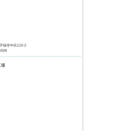
宇福寺中杁110-2
5508
工場